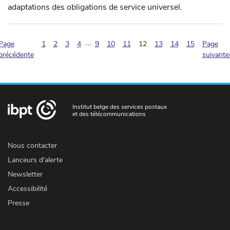
adaptations des obligations de service universel.
...
(pagination.current)
Page
1
2
3
4
9
10
11
12
13
14
15
Page
précédente
suivante
Institut belge des services postaux
et des télécommunications
Nous contacter
Lanceurs d'alerte
Newsletter
Accessibilité
Presse