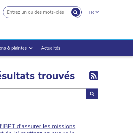
RECHERCHER
FR
search.button
ons & plaintes
Actualités
Export 
sultats trouvés
Rechercher
l'IBPT d'assurer les missions