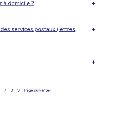
r à domicile ?
des services postaux (lettres,
(pagination.current)
7
8
9
Page suivante»