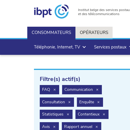
Institut belge des services postau
et des télécommunications
CONSOMMATEURS
OPÉRATEURS
Téléphonie, Internet, TV
Services postaux
Filtre(s) actif(s)
filter.delete
filter.delete
FAQ
×
Communication
×
filter.delete
filter.delete
Consultation
×
Enquête
×
filter.delete
filter.delete
Statistiques
×
Contentieux
×
filter.delete
filter.delete
Avis
×
Rapport annuel
×