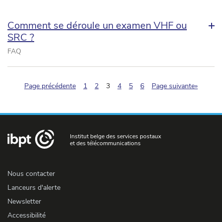
Comment se déroule un examen VHF ou
SRC ?
FAQ
(pagination.current)
Page précédente
1
2
3
4
5
6
Page suivante»
Institut belge des services postaux
et des télécommunications
Nous contacter
Lanceurs d'alerte
Newsletter
Accessibilité