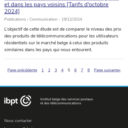
et dans les pays voisins [Tarifs d'octobre
2024]
Publications › Communication -
19/12/2024
L’objectif de cette étude est de comparer le niveau des prix
des produits de télécommunications pour les utilisateurs
résidentiels sur le marché belge à celui des produits
similaires dans les pays qui nous entourent.
(pagination.current)
Page précédente
1
2
3
4
5
6
7
8
Page suivante»
Institut belge des services postaux
et des télécommunications
Nous contacter