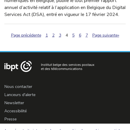
numériques en Belgique, publie le tout premier rapport
annuel d’activité relatif à l’application en Belgique du Digital
Services Act (DSA), entré en vigueur le 17 février 2024.
(pagination.current)
Page précédente
1
2
3
4
5
6
7
Page suivante»
Institut belge des services postaux
et des télécommunications
Nous contacter
Lanceurs d'alerte
Newsletter
Accessibilité
Presse