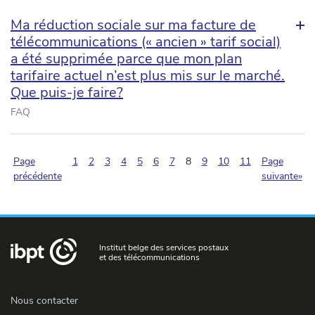
Ma réduction sociale sur ma facture de
télécommunications (« ancien » tarif social)
a été supprimée parce que mon plan
tarifaire actuel n’est plus mis sur le marché.
Que puis-je faire?
FAQ
(pagination.current)
Page
1
2
3
4
5
6
7
8
9
10
11
Page
précédente
suivante»
Institut belge des services postaux
et des télécommunications
Nous contacter