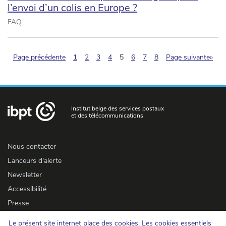
l’envoi d’un colis en Europe ?
FAQ
(pagination.current)
Page précédente
1
2
3
4
5
6
7
8
Page suivante»
Institut belge des services postaux
et des télécommunications
Nous contacter
Lanceurs d'alerte
Newsletter
Accessibilité
Presse
Le présent site internet place des cookies. Les cookies essentiels