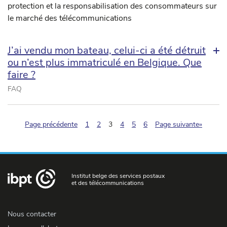
protection et la responsabilisation des consommateurs sur
le marché des télécommunications
J’ai vendu mon bateau, celui-ci a été détruit
ou n’est plus immatriculé en Belgique. Que
faire ?
FAQ
(pagination.current)
Page précédente
1
2
3
4
5
6
Page suivante»
Institut belge des services postaux
et des télécommunications
Nous contacter