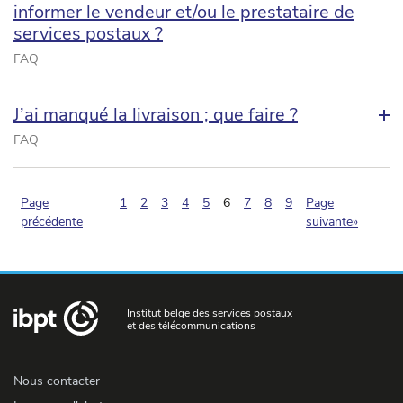
informer le vendeur et/ou le prestataire de
services postaux ?
FAQ
J’ai manqué la livraison ; que faire ?
FAQ
(pagination.current)
Page
1
2
3
4
5
6
7
8
9
Page
précédente
suivante»
Institut belge des services postaux
et des télécommunications
Nous contacter