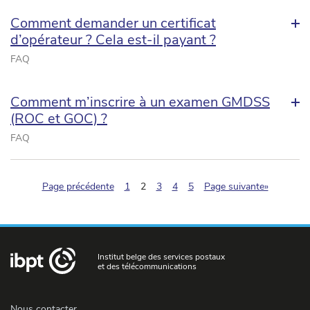
Comment demander un certificat
d’opérateur ? Cela est-il payant ?
FAQ
Comment m’inscrire à un examen GMDSS
(ROC et GOC) ?
FAQ
(pagination.current)
Page précédente
1
2
3
4
5
Page suivante»
Institut belge des services postaux
et des télécommunications
Nous contacter