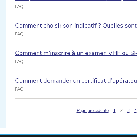
FAQ
Comment choisir son indicatif ? Quelles sont
FAQ
Comment m’inscrire à un examen VHF ou S
FAQ
ectionner une date ...
Comment demander un certificat d’opérateur 
FAQ
ectionner une date ...
(pagina
Page précédente
1
2
3
4