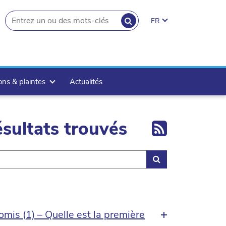
RECHERCHER
FR
search.button
ons & plaintes
Actualités
Export 
sultats trouvés
Rechercher
mis (1) – Quelle est la première