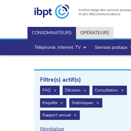
Institut belge des services postau
et des télécommunications
CONSOMMATEURS
OPÉRATEURS
Téléphonie, Internet, TV
Services postaux
Filtre(s) actif(s)
filter.delete
filter.delete
filte
FAQ
×
Décision
×
Consultation
×
filter.delete
filter.delete
Enquête
×
Statistiques
×
filter.delete
Rapport annuel
×
Réinitialiser