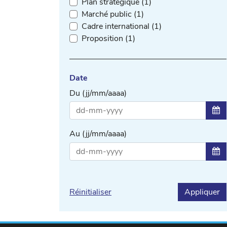
Plan stratégique (1)
Marché public (1)
Cadre international (1)
Proposition (1)
Date
Du (jj/mm/aaaa)
Sél
Au (jj/mm/aaaa)
Sél
Réinitialiser
Appliquer