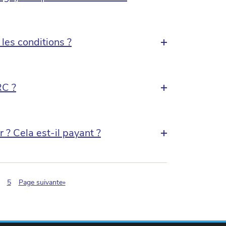
 les conditions ?
RC ?
? Cela est-il payant ?
tion.current)
5
Page suivante»