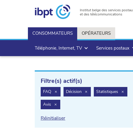
Institut belge des services postau
et des télécommunications
CONSOMMATEURS
OPÉRATEURS
Téléphonie, Internet, TV
Services postaux
Filtre(s) actif(s)
filter.delete
filter.delete
filter
FAQ
×
Décision
×
Statistiques
×
filter.delete
Avis
×
Réinitialiser