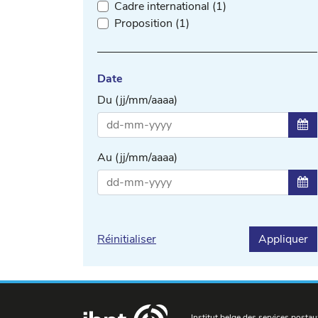
Cadre international (1)
Proposition (1)
Date
Du (jj/mm/aaaa)
Sél
Au (jj/mm/aaaa)
Sél
Réinitialiser
Appliquer
Institut belge des services postau