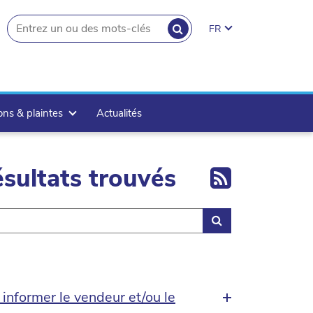
RECHERCHER
FR
search.button
ons & plaintes
Actualités
Export 
sultats trouvés
Rechercher
 informer le vendeur et/ou le