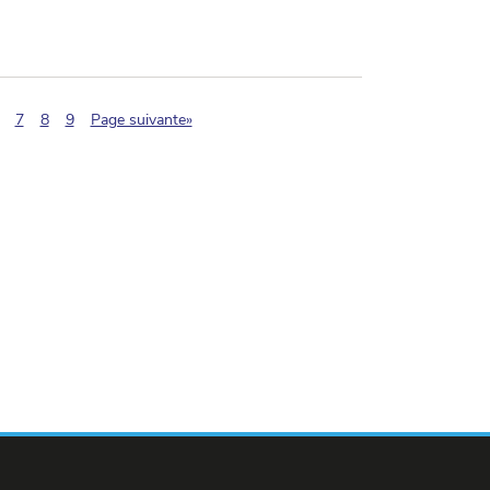
(pagination.current)
7
8
9
Page suivante»