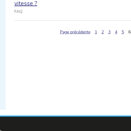
vitesse ?
FAQ
Page précédente
1
2
3
4
5
6
ectionner une date ...
ectionner une date ...
x