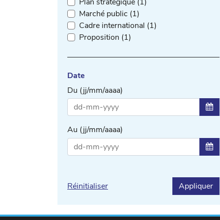
Plan stratégique (1)
Marché public (1)
Cadre international (1)
Proposition (1)
Date
Du (jj/mm/aaaa)
Sél
Au (jj/mm/aaaa)
Sél
Réinitialiser
Appliquer