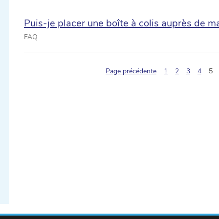
Puis-je placer une boîte à colis auprès de ma
FAQ
(p
Page précédente
1
2
3
4
5
ectionner une date ...
ectionner une date ...