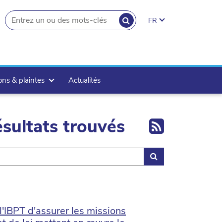
RECHERCHER
FR
search.button
ons & plaintes
Actualités
Export 
sultats trouvés
Rechercher
l'IBPT d'assurer les missions