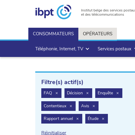
Institut belge des services postau
et des télécommunications
CONSOMMATEURS
OPÉRATEURS
Téléphonie, Internet, TV
Services postaux
Filtre(s) actif(s)
filter.delete
filter.delete
filter.del
FAQ
×
Décision
×
Enquête
×
filter.delete
filter.delete
Contentieux
×
Avis
×
filter.delete
filter.delete
Rapport annuel
×
Étude
×
Réinitialiser