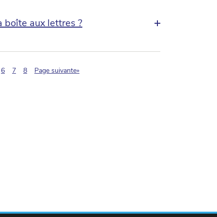
 boîte aux lettres ?
agination.current)
6
7
8
Page suivante»