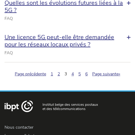
Quelles sont les évolutions futures liées à la
5G ?
FAQ
Une licence 5G peut-elle être demandée
pour les réseaux locaux privés ?
FAQ
(pagination.current)
Page précédente
1
2
3
4
5
6
Page suivante»
Institut belge des services postaux
et des télécommunications
Nous contacter