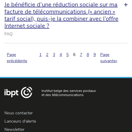
Je bénéficie d’une réduction sociale sur ma
facture de télécommunications (« ancien »
tarif social), puis-je la combiner avec l’offre
Internet sociale ?
FAQ
(pagination.current)
Page
1
2
3
4
5
6
7
8
9
Page
précédente
suivante»
Institut belge des services postaux
et des télécommunications
Nous contacter
Lanceurs d'alerte
Newsletter