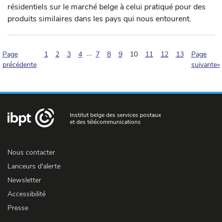
résidentiels sur le marché belge à celui pratiqué pour des
produits similaires dans les pays qui nous entourent.
...
(pagination.current)
Page
1
2
3
4
7
8
9
10
11
12
13
Page
précédente
suivante»
Institut belge des services postaux
et des télécommunications
Nous contacter
Lanceurs d'alerte
Newsletter
Accessibilité
Presse