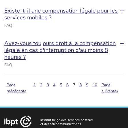
Existe-t-il une compensation légale pour les
services mobiles ?
FAQ
Avez-vous toujours droit à la compensation
légale en cas d'interruption d'au moins 8
heures ?
FAQ
(pagination.current)
Page
1
2
3
4
5
6
7
8
9
10
Page
précédente
suivante»
Institut belge des services postaux
et des télécommunications