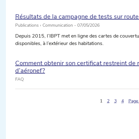
Résultats de la campagne de tests sur route
Publications › Communication -
07/05/2026
Depuis 2015, l’IBPT met en ligne des cartes de couvertur
disponibles, à l’extérieur des habitations.
Comment obtenir son certificat restreint de 
d’aéronef?
FAQ
ectionner une date ...
(pagination.current
1
2
3
4
Page 
ectionner une date ...