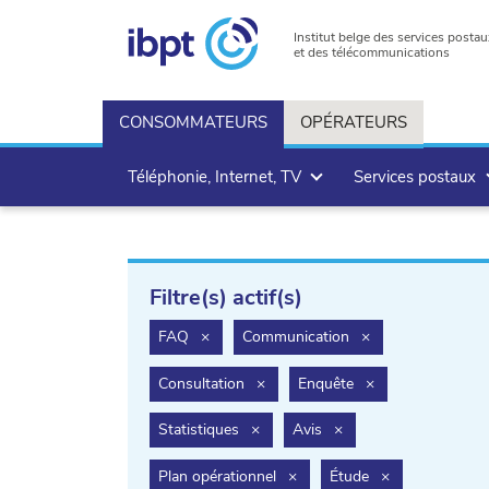
Institut belge des services postau
et des télécommunications
CONSOMMATEURS
OPÉRATEURS
Téléphonie, Internet, TV
Services postaux
Filtre(s) actif(s)
filter.delete
filter.delete
FAQ
×
Communication
×
filter.delete
filter.delete
Consultation
×
Enquête
×
filter.delete
filter.delete
Statistiques
×
Avis
×
filter.delete
filter.delete
Plan opérationnel
×
Étude
×