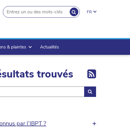
RECHERCHER
FR
search.button
ons & plaintes
Actualités
Export 
sultats trouvés
Rechercher
onnus par l’IBPT ?