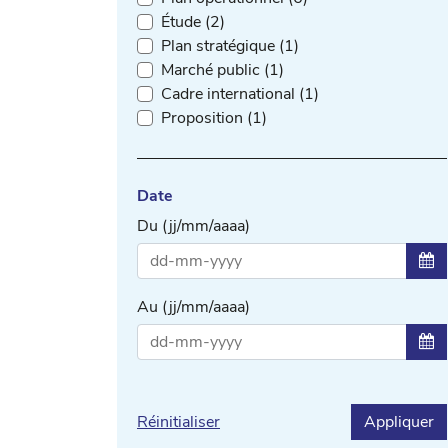
Étude (2)
Plan stratégique (1)
Marché public (1)
Cadre international (1)
Proposition (1)
Date
Du (jj/mm/aaaa)
Sél
Au (jj/mm/aaaa)
Sél
Réinitialiser
Appliquer