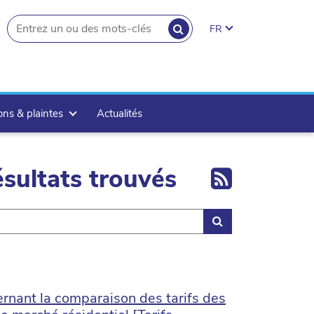
RECHERCHER
FR
search.button
ons & plaintes
Actualités
Export 
sultats trouvés
Rechercher
nant la comparaison des tarifs des