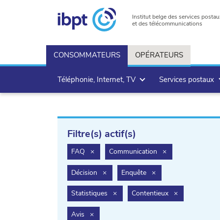
Institut belge des services postau
et des télécommunications
CONSOMMATEURS
OPÉRATEURS
Téléphonie, Internet, TV
Services postaux
Filtre(s) actif(s)
filter.delete
filter.delete
FAQ
×
Communication
×
filter.delete
filter.delete
Décision
×
Enquête
×
filter.delete
filter.delete
Statistiques
×
Contentieux
×
filter.delete
Avis
×