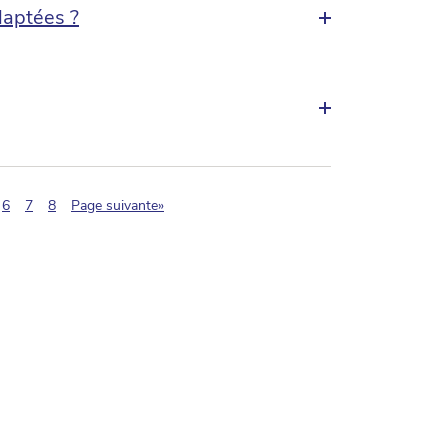
daptées ?
agination.current)
6
7
8
Page suivante»