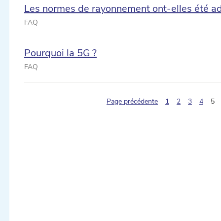
Les normes de rayonnement ont-elles été a
FAQ
Pourquoi la 5G ?
FAQ
(p
Page précédente
1
2
3
4
5
ectionner une date ...
ectionner une date ...