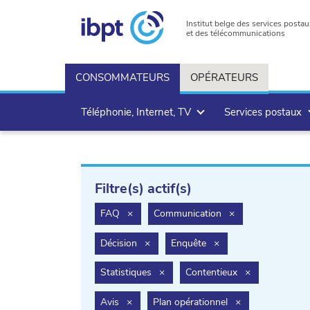
Institut belge des services postau
et des télécommunications
CONSOMMATEURS
OPÉRATEURS
Téléphonie, Internet, TV
Services postaux
Filtre(s) actif(s)
filter.delete
filter.delete
FAQ
×
Communication
×
filter.delete
filter.delete
Décision
×
Enquête
×
filter.delete
filter.delete
Statistiques
×
Contentieux
×
filter.delete
filter.delete
Avis
×
Plan opérationnel
×