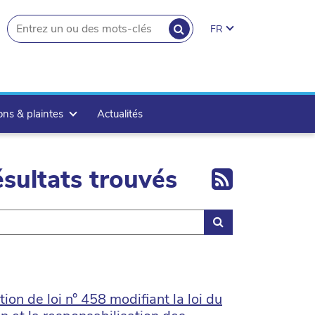
RECHERCHER
FR
search.button
ons & plaintes
Actualités
Export 
sultats trouvés
Rechercher
on de loi n° 458 modifiant la loi du