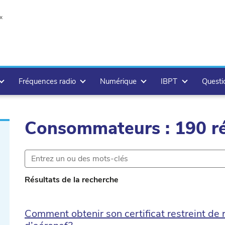
x
Fréquences radio
Numérique
IBPT
Questi
Consommateurs : 190 ré
r.delete
Résultats de la recherche
r.delete
Comment obtenir son certificat restreint de 