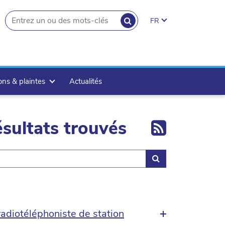
RECHERCHER
FR
search.button
ons & plaintes
Actualités
Export 
sultats trouvés
Rechercher
radiotéléphoniste de station