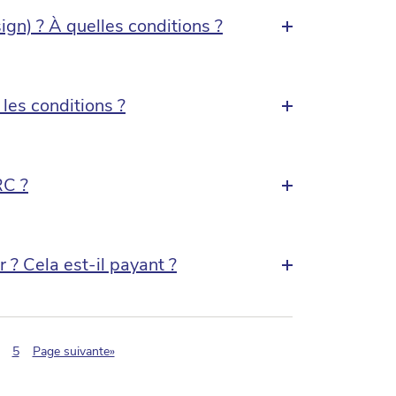
sign) ? À quelles conditions ?
 les conditions ?
RC ?
? Cela est-il payant ?
tion.current)
5
Page suivante»