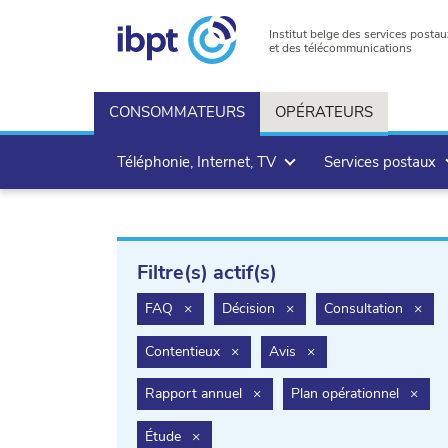
Institut belge des services postau
et des télécommunications
CONSOMMATEURS
OPÉRATEURS
Téléphonie, Internet, TV
Services postaux
Filtre(s) actif(s)
filter.delete
filter.delete
filte
FAQ
×
Décision
×
Consultation
×
filter.delete
filter.delete
Contentieux
×
Avis
×
filter.delete
filte
Rapport annuel
×
Plan opérationnel
×
filter.delete
Étude
×