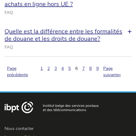
achats en ligne hors UE ?
FAQ
Quelle est la différence entre les formalités
de douane et les droits de douane?
FAQ
(pagination.current)
Page
1
2
3
4
5
6
7
8
9
Page
précédente
suivante»
Institut belge des services postaux
et des télécommunications
Nous contacter