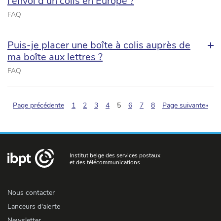
l’envoi d’un colis en Europe ?
FAQ
Puis-je placer une boîte à colis auprès de
ma boîte aux lettres ?
FAQ
(pagination.current)
Page précédente
1
2
3
4
5
6
7
8
Page suivante»
Institut belge des services postaux
et des télécommunications
Nous contacter
Lanceurs d'alerte
Newsletter