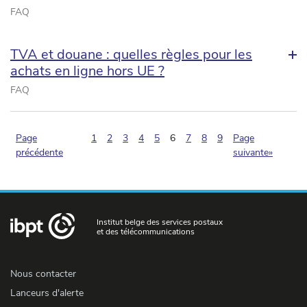
FAQ
TVA et douane : quelles règles pour les
achats en ligne hors UE ?
FAQ
(pagination.current)
Page
1
2
3
4
5
6
7
8
9
Page
précédente
suivante»
Institut belge des services postaux
et des télécommunications
Nous contacter
Lanceurs d'alerte