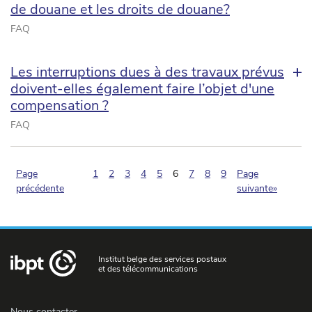
de douane et les droits de douane?
FAQ
Les interruptions dues à des travaux prévus
doivent-elles également faire l’objet d'une
compensation ?
FAQ
(pagination.current)
Page
1
2
3
4
5
6
7
8
9
Page
précédente
suivante»
Institut belge des services postaux
et des télécommunications
Nous contacter