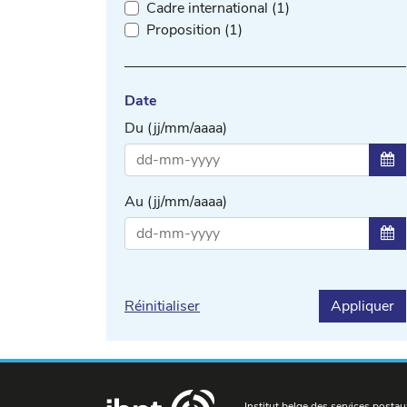
Cadre international (1)
Proposition (1)
Date
Du (jj/mm/aaaa)
Sél
Au (jj/mm/aaaa)
Sél
Réinitialiser
Appliquer
Institut belge des services postau