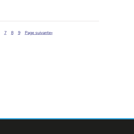
(pagination.current)
7
8
9
Page suivante»