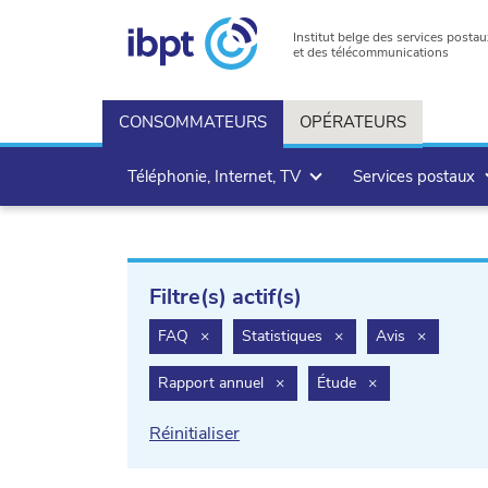
Institut belge des services postau
et des télécommunications
CONSOMMATEURS
OPÉRATEURS
Téléphonie, Internet, TV
Services postaux
Filtre(s) actif(s)
filter.delete
filter.delete
filter.dele
FAQ
×
Statistiques
×
Avis
×
filter.delete
filter.delete
Rapport annuel
×
Étude
×
Réinitialiser