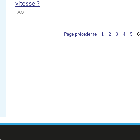
vitesse ?
FAQ
Page précédente
1
2
3
4
5
6
ectionner une date ...
ectionner une date ...
x