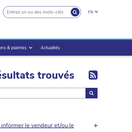
RECHERCHER
FR
search.button
ons & plaintes
Actualités
Export 
sultats trouvés
Rechercher
 informer le vendeur et/ou le