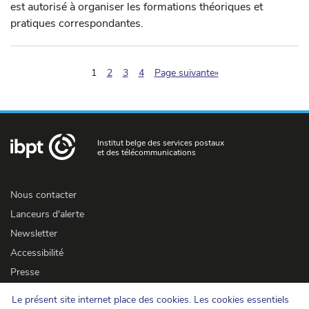
est autorisé à organiser les formations théoriques et
pratiques correspondantes.
(pagination.current)
1
2
3
4
Page suivante»
Institut belge des services postaux
et des télécommunications
Nous contacter
Lanceurs d'alerte
Newsletter
Accessibilité
Presse
Le présent site internet place des cookies. Les cookies essentiels