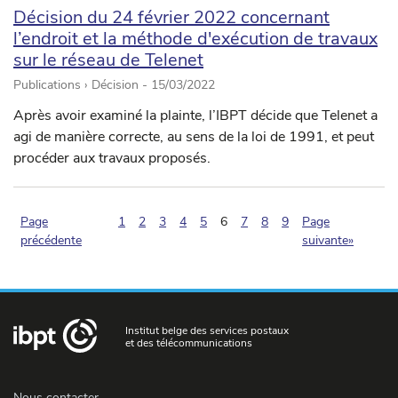
Décision du 24 février 2022 concernant
l’endroit et la méthode d'exécution de travaux
sur le réseau de Telenet
Publications › Décision -
15/03/2022
Après avoir examiné la plainte, l’IBPT décide que Telenet a
agi de manière correcte, au sens de la loi de 1991, et peut
procéder aux travaux proposés.
(pagination.current)
Page
1
2
3
4
5
6
7
8
9
Page
précédente
suivante»
Institut belge des services postaux
et des télécommunications
Nous contacter