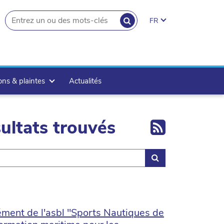
RECHERCHER
FR
search.button
ons & plaintes
Actualités
Export 
ultats trouvés
Rechercher
rément de l'asbl "Sports Nautiques de