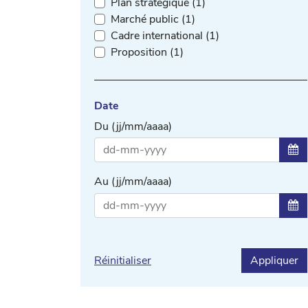
Plan stratégique (1)
Marché public (1)
Cadre international (1)
Proposition (1)
Date
Du (jj/mm/aaaa)
Sél
Au (jj/mm/aaaa)
Sél
Réinitialiser
Appliquer