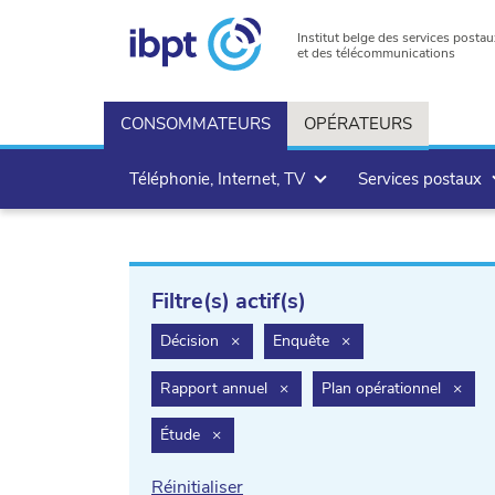
Institut belge des services postau
et des télécommunications
CONSOMMATEURS
OPÉRATEURS
Téléphonie, Internet, TV
Services postaux
Filtre(s) actif(s)
filter.delete
filter.delete
Décision
×
Enquête
×
filter.delete
filte
Rapport annuel
×
Plan opérationnel
×
filter.delete
Étude
×
Réinitialiser