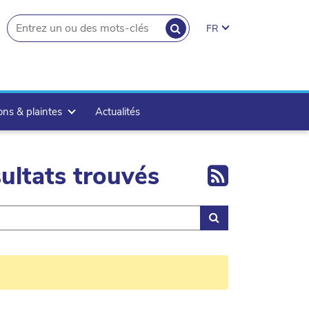
RECHERCHER
FR
search.button
ons & plaintes
Actualités
Export 
ultats trouvés
Rechercher