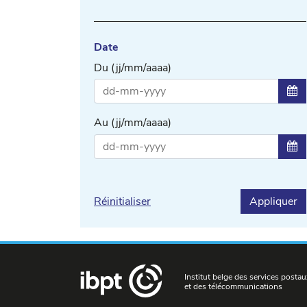
Date
Du (jj/mm/aaaa)
Sél
Au (jj/mm/aaaa)
Sél
Réinitialiser
Appliquer
Institut belge des services postau
et des télécommunications