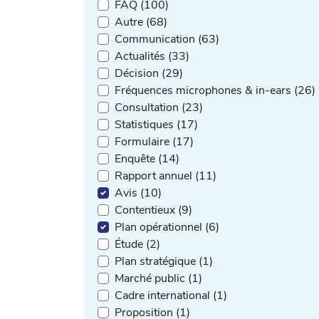
FAQ (100)
Autre (68)
Communication (63)
Actualités (33)
Décision (29)
Fréquences microphones & in-ears (26)
Consultation (23)
Statistiques (17)
Formulaire (17)
Enquête (14)
Rapport annuel (11)
Avis (10)
Contentieux (9)
Plan opérationnel (6)
Étude (2)
Plan stratégique (1)
Marché public (1)
Cadre international (1)
Proposition (1)