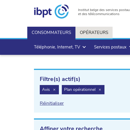
Institut belge des services postau
et des télécommunications
CONSOMMATEURS
OPÉRATEURS
Téléphonie, Internet, TV
Services postaux
Filtre(s) actif(s)
filter.delete
filter.delete
Avis
×
Plan opérationnel
×
Réinitialiser
Affiner votre recherche