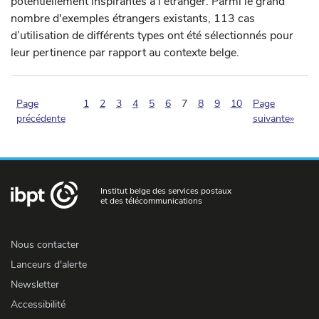
potentiellement inspirantes à l'étranger. Parmi le grand
nombre d'exemples étrangers existants, 113 cas
d’utilisation de différents types ont été sélectionnés pour
leur pertinence par rapport au contexte belge.
(pagination.current)
Page
1
2
3
4
5
6
7
8
9
10
Page
précédente
suivante»
Institut belge des services postaux
et des télécommunications
Nous contacter
Lanceurs d'alerte
Newsletter
Accessibilité