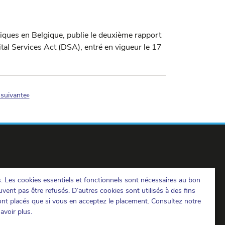
riques en Belgique, publie le deuxième rapport
gital Services Act (DSA), entré en vigueur le 17
)
suivante»
s. Les cookies essentiels et fonctionnels sont nécessaires au bon
IBPT sur LinkedIn
IBPT sur Facebook
IBPT sur Youtube
vent pas être refusés. D’autres cookies sont utilisés à des fins
ront placés que si vous en acceptez le placement. Consultez notre
avoir plus.