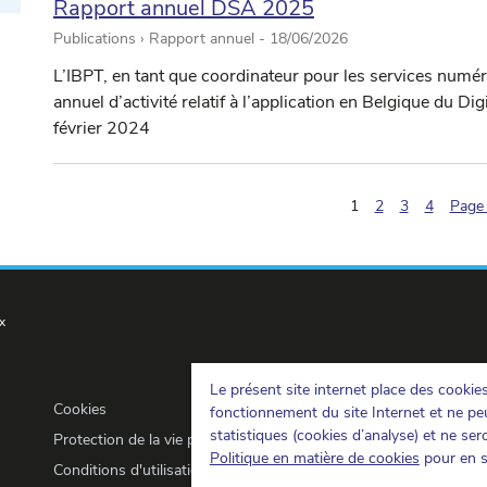
Rapport annuel DSA 2025
Publications › Rapport annuel -
18/06/2026
L’IBPT, en tant que coordinateur pour les services numé
annuel d’activité relatif à l’application en Belgique du Di
février 2024
(pagination.current
1
2
3
4
Page 
x
Le présent site internet place des cookie
Cookies
fonctionnement du site Internet et ne peu
statistiques (cookies d’analyse) et ne se
Protection de la vie privée
Politique en matière de cookies
pour en s
Conditions d'utilisation et copyrights