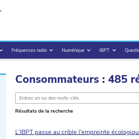
x
Fréquences radio
Numérique
IBPT
Questi
Consommateurs : 485 ré
te
te
Résultats de la recherche
e
L’IBPT passe au crible l’empreinte écologique