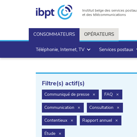
Institut belge des services postau
et des télécommunications
CONSOMMATEURS
OPÉRATEURS
Téléphonie, Internet, TV
Services postaux
Filtre(s) actif(s)
filter.delete
filter.dele
Communiqué de presse
×
FAQ
×
filter.delete
filter.dele
Communication
×
Consultation
×
filter.delete
filter.delet
Contentieux
×
Rapport annuel
×
filter.delete
Étude
×