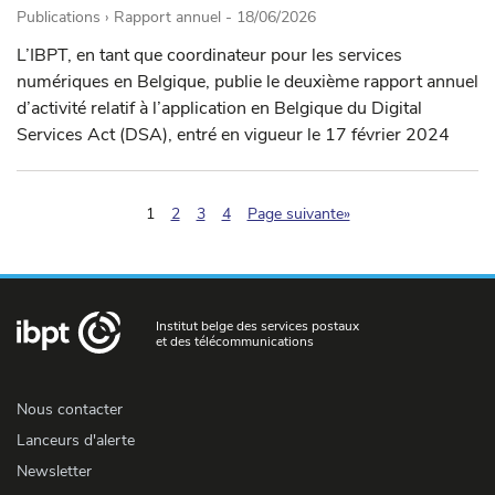
Publications › Rapport annuel -
18/06/2026
L’IBPT, en tant que coordinateur pour les services
numériques en Belgique, publie le deuxième rapport annuel
d’activité relatif à l’application en Belgique du Digital
Services Act (DSA), entré en vigueur le 17 février 2024
(pagination.current)
1
2
3
4
Page suivante»
Institut belge des services postaux
et des télécommunications
Nous contacter
Lanceurs d'alerte
Newsletter