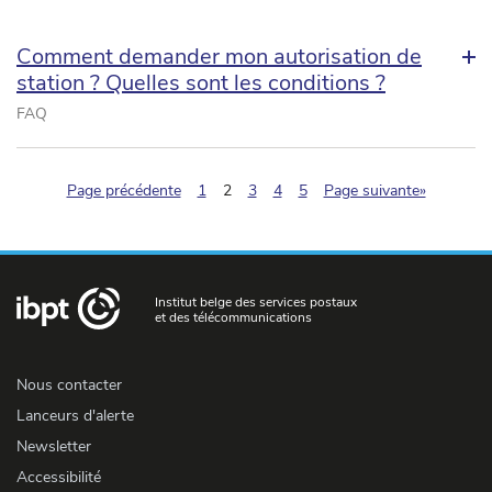
Comment demander mon autorisation de
station ? Quelles sont les conditions ?
FAQ
(pagination.current)
Page précédente
1
2
3
4
5
Page suivante»
Institut belge des services postaux
et des télécommunications
Nous contacter
Lanceurs d'alerte
Newsletter
Accessibilité