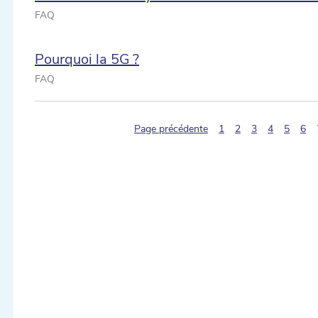
FAQ
Pourquoi la 5G ?
FAQ
Page précédente
1
2
3
4
5
6
ectionner une date ...
ectionner une date ...