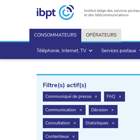
Institut belge des services postau
et des télécommunications
CONSOMMATEURS
OPÉRATEURS
Téléphonie, Internet, TV
Services postaux
Filtre(s) actif(s)
filter.delete
filter.dele
Communiqué de presse
×
FAQ
×
filter.delete
filter.delete
Communication
×
Décision
×
filter.delete
filter.delete
Consultation
×
Statistiques
×
filter.delete
Contentieux
×