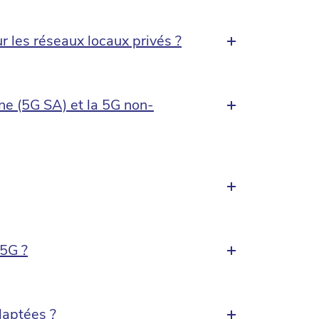
 les réseaux locaux privés ?
one (5G SA) et la 5G non-
 5G ?
daptées ?