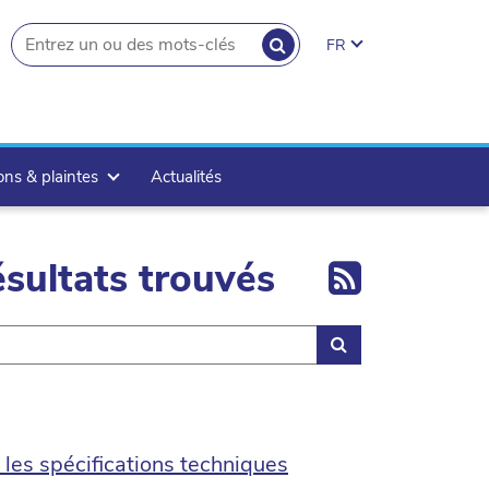
RECHERCHER
FR
search.button
ons & plaintes
Actualités
Export 
sultats trouvés
Rechercher
les spécifications techniques