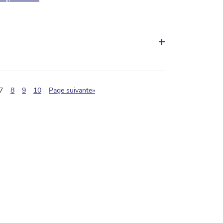
(pagination.current)
7
8
9
10
Page suivante»