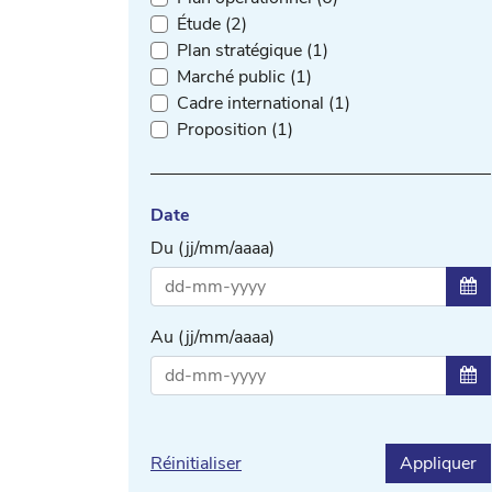
Étude (2)
Plan stratégique (1)
Marché public (1)
Cadre international (1)
Proposition (1)
Date
Du (jj/mm/aaaa)
Sél
Au (jj/mm/aaaa)
Sél
Réinitialiser
Appliquer