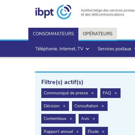
Institut belge des services postau
et des télécommunications
CONSOMMATEURS
OPÉRATEURS
Téléphonie, Internet, TV
Services postaux
Filtre(s) actif(s)
filter.delete
filter.dele
Communiqué de presse
×
FAQ
×
filter.delete
filter.delete
Décision
×
Consultation
×
filter.delete
filter.delete
Contentieux
×
Avis
×
filter.delete
filter.delete
Rapport annuel
×
Étude
×