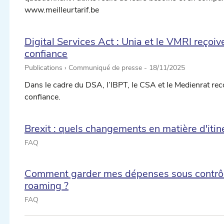
www.meilleurtarif.be
Digital Services Act : Unia et le VMRI reçoiv
confiance
Publications › Communiqué de presse -
18/11/2025
Dans le cadre du DSA, l’IBPT, le CSA et le Medienrat r
confiance.
Brexit : quels changements en matière d'it
ectionner une date ...
FAQ
Comment garder mes dépenses sous contrôle
ectionner une date ...
roaming ?
FAQ