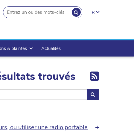
RECHERCHER
FR
search.button
ons & plaintes
Actualités
Export 
sultats trouvés
Rechercher
rs, ou utiliser une radio portable