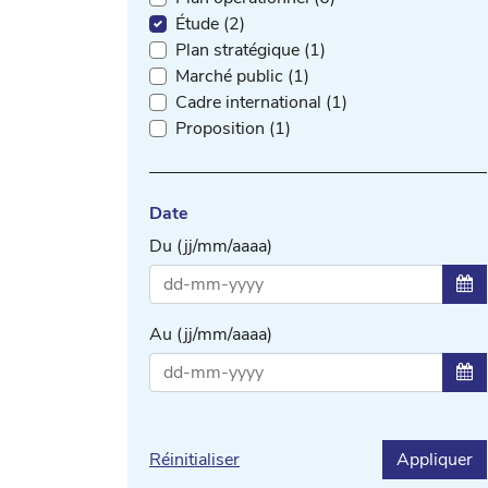
Étude (2)
Plan stratégique (1)
Marché public (1)
Cadre international (1)
Proposition (1)
Date
Du (jj/mm/aaaa)
Sél
Au (jj/mm/aaaa)
Sél
Réinitialiser
Appliquer