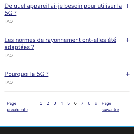
De quel appareil ai-je besoin pour utiliser la
5G ?
FAQ
Les normes de rayonnement ont-elles été
adaptées ?
FAQ
Pourquoi la 5G ?
FAQ
(pagination.current)
Page
1
2
3
4
5
6
7
8
9
Page
précédente
suivante»