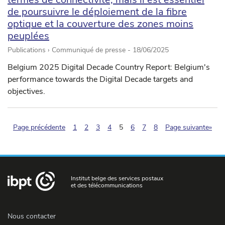
de poursuivre le déploiement de la fibre
optique et la couverture des zones moins
peuplées
Publications › Communiqué de presse -
18/06/2025
Belgium 2025 Digital Decade Country Report: Belgium's
performance towards the Digital Decade targets and
objectives.
(pagination.current)
Page précédente
1
2
3
4
5
6
7
8
Page suivante»
Institut belge des services postaux
et des télécommunications
Nous contacter