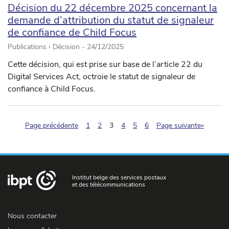
Décision du 22 décembre 2025 concernant la
demande d’attribution du statut de signaleur
de confiance de Child Focus
Publications › Décision -
24/12/2025
Cette décision, qui est prise sur base de l’article 22 du
Digital Services Act, octroie le statut de signaleur de
confiance à Child Focus.
(pagination.current)
Page précédente
1
2
3
4
5
6
Page suivante»
Institut belge des services postaux
et des télécommunications
Nous contacter