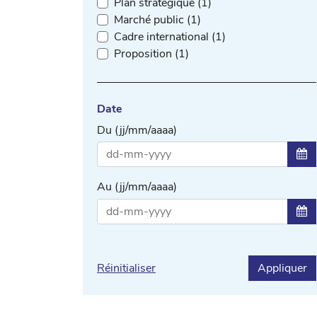
Plan stratégique (1)
Marché public (1)
Cadre international (1)
Proposition (1)
Date
Du (jj/mm/aaaa)
Sél
Au (jj/mm/aaaa)
Sél
Réinitialiser
Appliquer