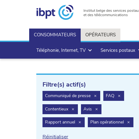
Institut belge des services postau
et des télécommunications
CONSOMMATEURS
OPÉRATEURS
Téléphonie, Internet, TV
Services postaux
Filtre(s) actif(s)
filter.delete
filter.dele
Communiqué de presse
×
FAQ
×
filter.delete
filter.delete
Contentieux
×
Avis
×
filter.delete
filte
Rapport annuel
×
Plan opérationnel
×
Réinitialiser