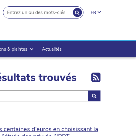
RECHERCHER
FR
search.button
ons & plaintes
Actualités
Export 
sultats trouvés
Rechercher
centaines d’euros en choisissant la