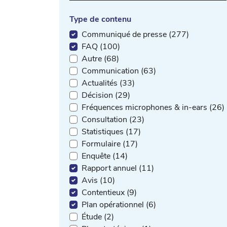
Type de contenu
Communiqué de presse (277)
FAQ (100)
Autre (68)
Communication (63)
Actualités (33)
Décision (29)
Fréquences microphones & in-ears (26)
Consultation (23)
Statistiques (17)
Formulaire (17)
Enquête (14)
Rapport annuel (11)
Avis (10)
Contentieux (9)
Plan opérationnel (6)
Étude (2)