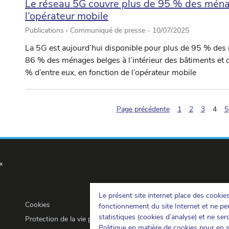
Le réseau 5G couvre plus de 95 % des ména
l’opérateur mobile
Publications › Communiqué de presse -
10/07/2025
La 5G est aujourd’hui disponible pour plus de 95 % des 
86 % des ménages belges à l’intérieur des bâtiments et 
% d’entre eux, en fonction de l’opérateur mobile
(pag
Page précédente
1
2
3
4
5
x
Le présent site internet place des cookie
Cookies
fonctionnement du site Internet et ne peu
statistiques (cookies d’analyse) et ne se
Protection de la vie privée
Politique en matière de cookies
pour en s