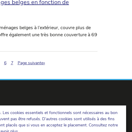
ges belges en fonction de
ménages belges à l’extérieur, couvre plus de
offre également une très bonne couverture à 69
ination.current)
6
7
Page suivante»
s. Les cookies essentiels et fonctionnels sont nécessaires au bon
IBPT sur LinkedIn
IBPT sur Facebook
IBPT sur Youtube
vent pas être refusés. D’autres cookies sont utilisés à des fins
ront placés que si vous en acceptez le placement. Consultez notre
avoir plus.