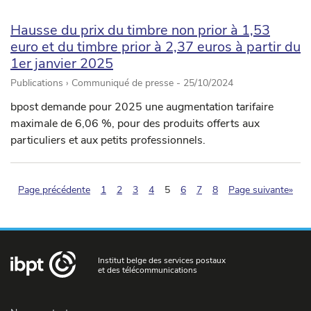
Hausse du prix du timbre non prior à 1,53
euro et du timbre prior à 2,37 euros à partir du
1er janvier 2025
Publications › Communiqué de presse -
25/10/2024
bpost demande pour 2025 une augmentation tarifaire
maximale de 6,06 %, pour des produits offerts aux
particuliers et aux petits professionnels.
(pagination.current)
Page précédente
1
2
3
4
5
6
7
8
Page suivante»
Institut belge des services postaux
et des télécommunications