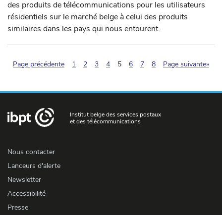
des produits de télécommunications pour les utilisateurs
résidentiels sur le marché belge à celui des produits
similaires dans les pays qui nous entourent.
(pagination.current)
Page précédente
1
2
3
4
5
6
7
8
Page suivante»
Institut belge des services postaux
et des télécommunications
Nous contacter
Lanceurs d'alerte
Newsletter
Accessibilité
Presse