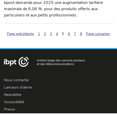
bpost demande pour 2025 une augmentation tarifaire
maximale de 6,06 %, pour des produits offerts aux
particuliers et aux petits professionnels.
(pagination.current)
Page précédente
1
2
3
4
5
6
7
8
Page suivante»
Institut belge des services postaux
et des télécommunications
Nous contacter
Lanceurs d'alerte
Newsletter
Accessibilité
Presse