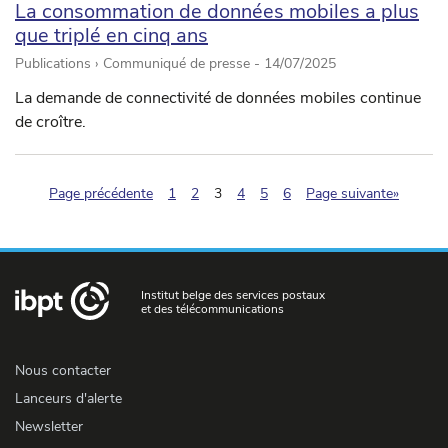
La consommation de données mobiles a plus
que triplé en cinq ans
Publications › Communiqué de presse -
14/07/2025
La demande de connectivité de données mobiles continue
de croître.
(pagination.current)
Page précédente
1
2
3
4
5
6
Page suivante»
Institut belge des services postaux
et des télécommunications
Nous contacter
Lanceurs d'alerte
Newsletter