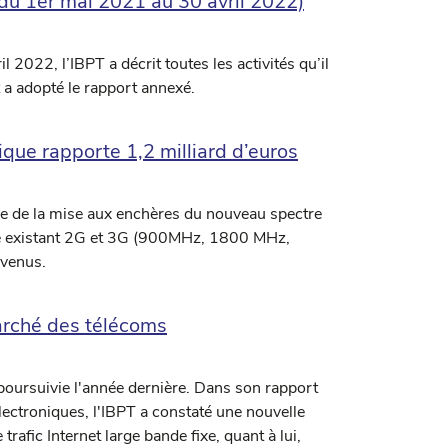
e du 1er mai 2021 au 30 avril 2022)
2022, l’IBPT a décrit toutes les activités qu’il
et a adopté le rapport annexé.
que rapporte 1,2 milliard d’euros
le de la mise aux enchères du nouveau spectre
e existant 2G et 3G (900MHz, 1800 MHz,
venus.
arché des télécoms
poursuivie l'année dernière. Dans son rapport
ectroniques, l'IBPT a constaté une nouvelle
afic Internet large bande fixe, quant à lui,