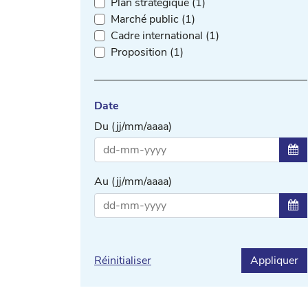
Plan stratégique (1)
Marché public (1)
Cadre international (1)
Proposition (1)
Date
Du (jj/mm/aaaa)
Sél
Au (jj/mm/aaaa)
Sél
Réinitialiser
Appliquer