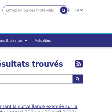
RECHERCHER
FR
search.button
ons & plaintes
Actualités
Export 
sultats trouvés
Rechercher
ant la surveillance exercée sur la