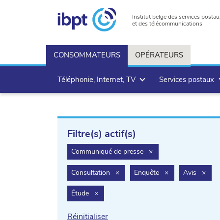
Institut belge des services postau
et des télécommunications
CONSOMMATEURS
OPÉRATEURS
Téléphonie, Internet, TV
Services postaux
Filtre(s) actif(s)
filter.delete
Communiqué de presse
×
filter.delete
filter.delete
filte
Consultation
×
Enquête
×
Avis
×
filter.delete
Étude
×
Réinitialiser