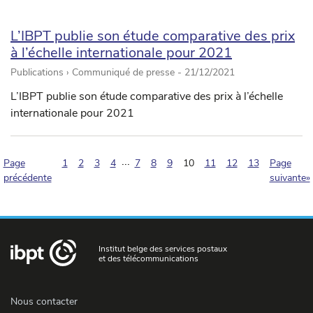
L’IBPT publie son étude comparative des prix
à l’échelle internationale pour 2021
Publications › Communiqué de presse -
21/12/2021
L’IBPT publie son étude comparative des prix à l’échelle
internationale pour 2021
...
(pagination.current)
Page
1
2
3
4
7
8
9
10
11
12
13
Page
précédente
suivante»
Institut belge des services postaux
et des télécommunications
Nous contacter