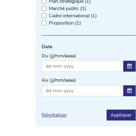
Plan stratégique (1)
Marché public (1)
Cadre international (1)
Proposition (1)
Date
Du (jj/mm/aaaa)
Sél
Au (jj/mm/aaaa)
Sél
Réinitialiser
Appliquer