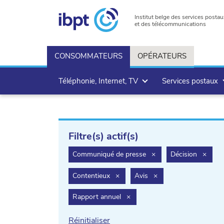
Institut belge des services postau
et des télécommunications
CONSOMMATEURS
OPÉRATEURS
Téléphonie, Internet, TV
Services postaux
Filtre(s) actif(s)
filter.delete
filter
Communiqué de presse
×
Décision
×
filter.delete
filter.delete
Contentieux
×
Avis
×
filter.delete
Rapport annuel
×
Réinitialiser