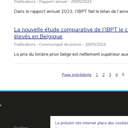
Publications › Rapport annuel -
29/05/2024
Dans le rapport annuel 2023, l’IBPT fait le bilan de l’ann
La nouvelle étude comparative de l’IBPT le co
élevés en Belgique
Publications › Communiqué de presse -
28/05/2024
Le prix du timbre prior belge est nettement supérieur au
(p
Page précédente
1
2
3
4
5
x
Le présent site internet place des cookie