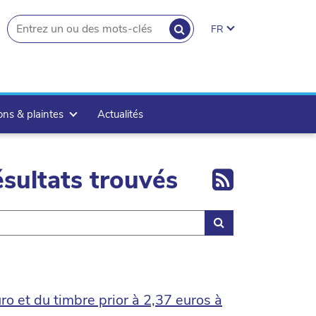
RECHERCHER
FR
search.button
ons & plaintes
Actualités
Export 
sultats trouvés
Rechercher
ro et du timbre prior à 2,37 euros à