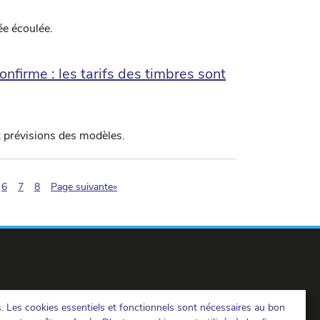
ée écoulée.
nfirme : les tarifs des timbres sont
x prévisions des modèles.
agination.current)
6
7
8
Page suivante»
s. Les cookies essentiels et fonctionnels sont nécessaires au bon