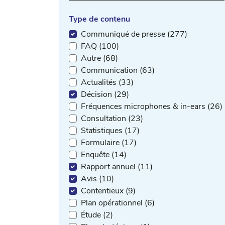
Type de contenu
Communiqué de presse (277)
FAQ (100)
Autre (68)
Communication (63)
Actualités (33)
Décision (29)
Fréquences microphones & in-ears (26)
Consultation (23)
Statistiques (17)
Formulaire (17)
Enquête (14)
Rapport annuel (11)
Avis (10)
Contentieux (9)
Plan opérationnel (6)
Étude (2)