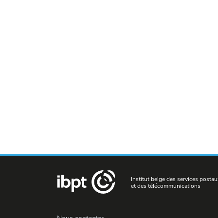
Institut belge des services postau
et des télécommunications