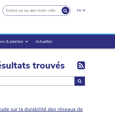
RECHERCHER
FR
search.button
ons & plaintes
Actualités
Export 
sultats trouvés
Rechercher
tude sur la durabilité des réseaux de