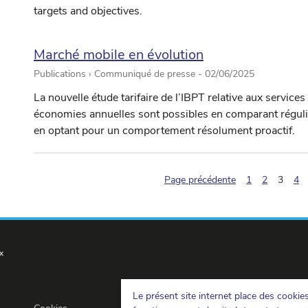
targets and objectives.
Marché mobile en évolution
Publications › Communiqué de presse -
02/06/2025
La nouvelle étude tarifaire de l’IBPT relative aux servi
économies annuelles sont possibles en comparant réguliè
en optant pour un comportement résolument proactif.
(pagin
Page précédente
1
2
3
4
x
Le présent site internet place des cookie