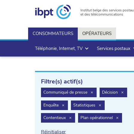
Institut belge des services postau
et des télécommunications
CONSOMMATEURS
OPÉRATEURS
Téléphonie, Internet, TV
Services postaux
Filtre(s) actif(s)
filter.delete
filter
Communiqué de presse
×
Décision
×
filter.delete
filter.delete
Enquête
×
Statistiques
×
filter.delete
filter.del
Contentieux
×
Plan opérationnel
×
Réinitialiser