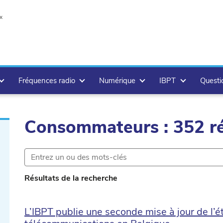
x
Fréquences radio
Numérique
IBPT
Questi
Consommateurs : 352 ré
.delete
Résultats de la recherche
ete
L’IBPT publie une seconde mise à jour de l’é