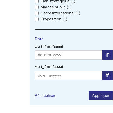
Plan stratégique (1)
Marché public (1)
Cadre international (1)
Proposition (1)
Date
Du (jj/mm/aaaa)
Sél
Au (jj/mm/aaaa)
Sél
Réinitialiser
Appliquer