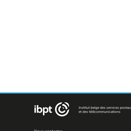
Institut belge des services postau
et des télécommunications