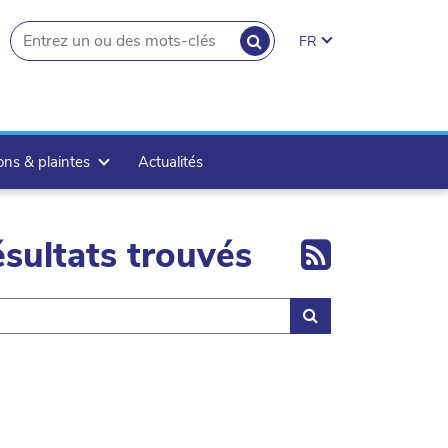
RECHERCHER
FR
search.button
ons & plaintes
Actualités
Export 
sultats trouvés
Rechercher