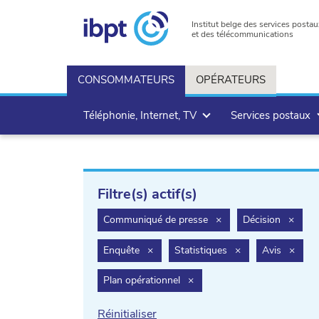
Institut belge des services postau
et des télécommunications
CONSOMMATEURS
OPÉRATEURS
Téléphonie, Internet, TV
Services postaux
Filtre(s) actif(s)
filter.delete
filter
Communiqué de presse
×
Décision
×
filter.delete
filter.delete
filter
Enquête
×
Statistiques
×
Avis
×
filter.delete
Plan opérationnel
×
Réinitialiser