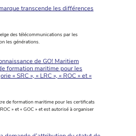
 marque transcende les différences
belge des télécommunications par les
on les générations.
econnaissance de GO! Maritiem
de formation maritime pour les
orie « SRC », « LRC », « ROC » et «
e de formation maritime pour les certificats
 ROC » et « GOC » et est autorisé à organiser
 demande d’attribution du statut de