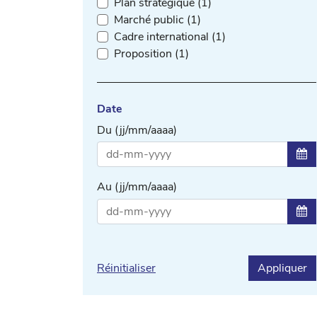
Plan stratégique (1)
Marché public (1)
Cadre international (1)
Proposition (1)
Date
Du (jj/mm/aaaa)
Sél
Au (jj/mm/aaaa)
Sél
Réinitialiser
Appliquer