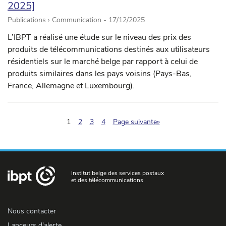
2025]
Publications › Communication -
17/12/2025
L’IBPT a réalisé une étude sur le niveau des prix des
produits de télécommunications destinés aux utilisateurs
résidentiels sur le marché belge par rapport à celui de
produits similaires dans les pays voisins (Pays-Bas,
France, Allemagne et Luxembourg).
(pagination.current)
1
2
3
4
Page suivante»
Institut belge des services postaux
et des télécommunications
Nous contacter
Lanceurs d'alerte